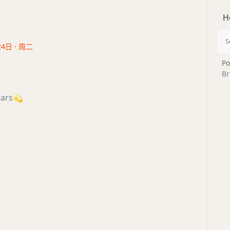
H
24日 · 周二
Po
Br
tars
💫