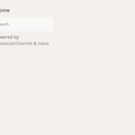
ome
wered by
oadcastChannel
&
Sepia