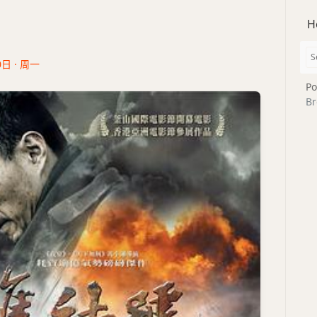
H
0日 · 周一
Po
Br