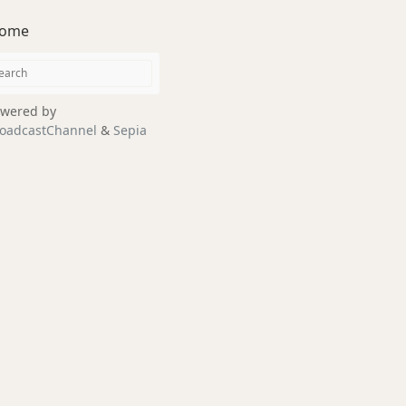
ome
wered by
oadcastChannel
&
Sepia