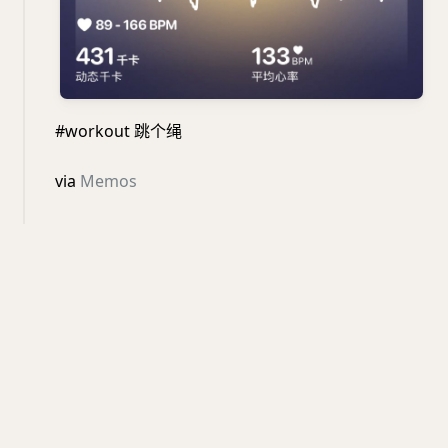
#workout 跳个绳
via
Memos