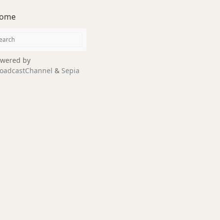
ome
wered by
oadcastChannel
&
Sepia