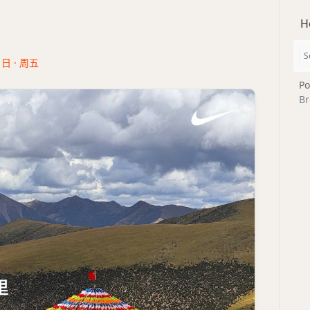
H
1日 · 周五
Po
Br