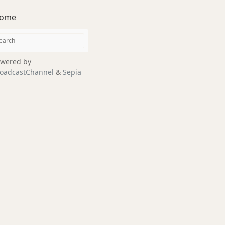
ome
wered by
oadcastChannel
&
Sepia