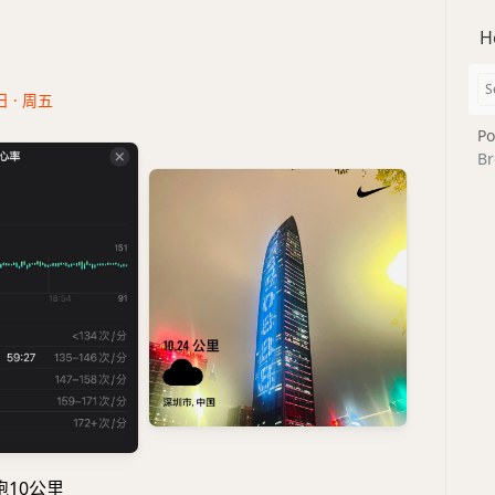
H
日 · 周五
Po
Br
跑10公里