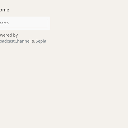
ome
wered by
oadcastChannel
&
Sepia