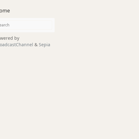
ome
wered by
oadcastChannel
&
Sepia