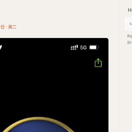
H
2日 · 周二
Po
Br