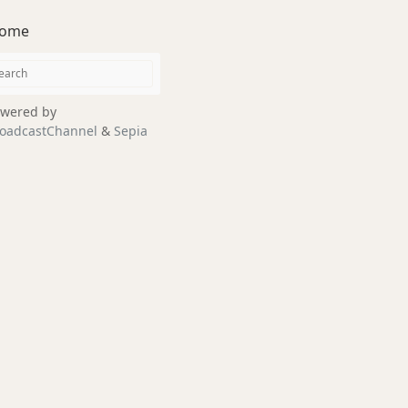
ome
wered by
oadcastChannel
&
Sepia