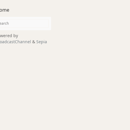
ome
wered by
oadcastChannel
&
Sepia