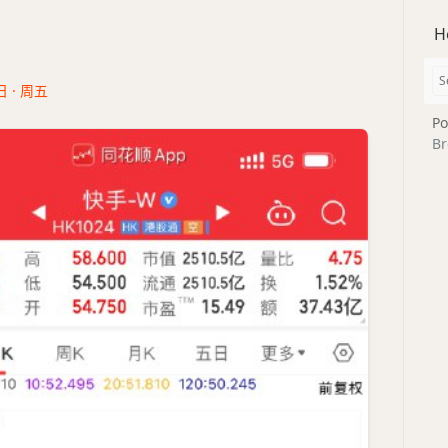
H
日 · 周五
Po
Br