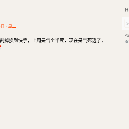
H
5日 · 周二
Po
割掉换到快手，上周是气个半死，现在是气死透了，
Br
