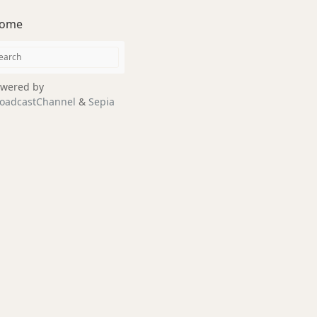
ome
wered by
oadcastChannel
&
Sepia