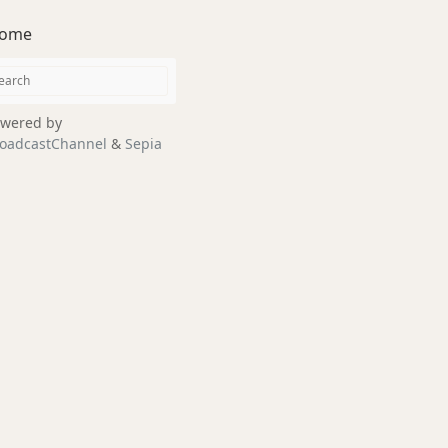
ome
wered by
oadcastChannel
&
Sepia