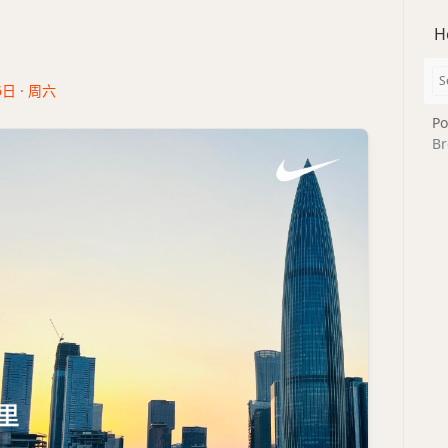
H
6日 · 周六
Po
Br