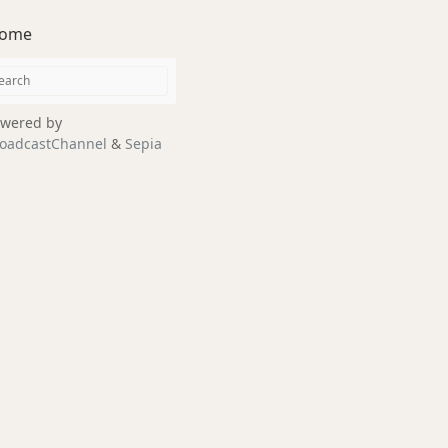
ome
wered by
oadcastChannel
&
Sepia