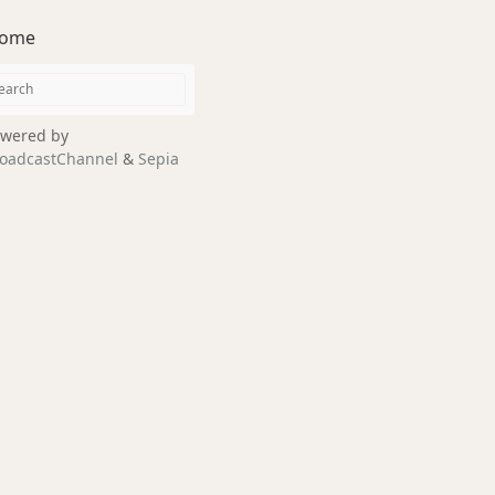
ome
wered by
oadcastChannel
&
Sepia