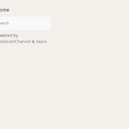
ome
wered by
oadcastChannel
&
Sepia