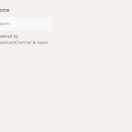
ome
wered by
oadcastChannel
&
Sepia