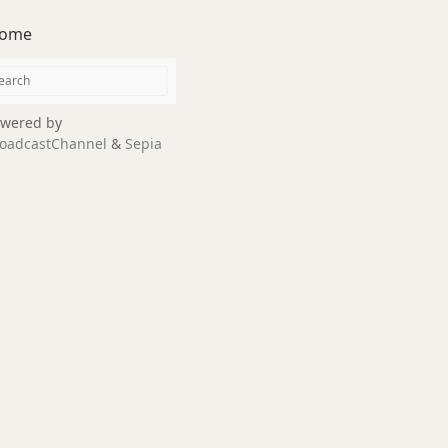
ome
wered by
oadcastChannel
&
Sepia