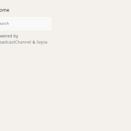
ome
wered by
oadcastChannel
&
Sepia