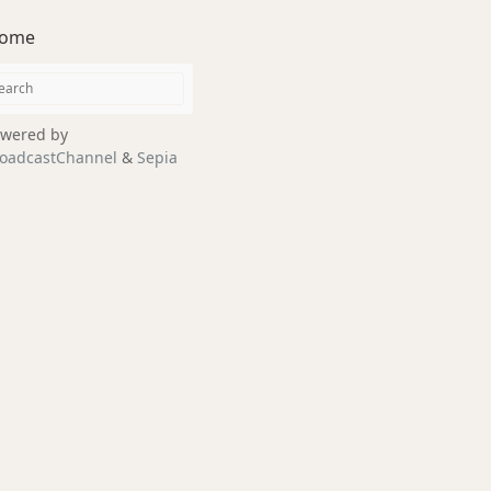
ome
wered by
oadcastChannel
&
Sepia