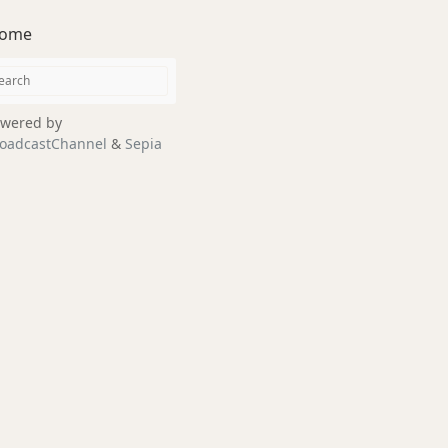
ome
wered by
oadcastChannel
&
Sepia