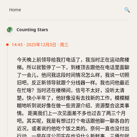
Home
Counting Stars
14:43 · 2025年12月3日 · 周三
今天晚上前领导给我打电话了，我当时正在运动爬楼
梯。所以就暂停了一下，到楼顶去跟他在电话里面聊
了一会儿，他问我这段时间情况怎么样，我说一切照
旧吧，反正新领导就跟个分线器一样。我也问他最近
在忙啥？当时还在楼梯间，信号不太好，没听太清
楚。快小半年了，他好像没有去找新的工作，模模糊
糊地听到说好像在做一些资源介绍、资源整合这类事
情。 距离我们上一次见面差不多也过去了两三个月
吧。其实呢，我是有想过打个电话跟他聊一聊各自的
近况，或者说约他吃个饭之类的。奈何一直也没付出
行动，一是在这公司实在也没什么新鲜事，三俩句就