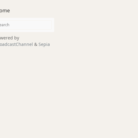
ome
wered by
oadcastChannel
&
Sepia