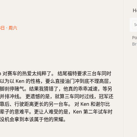
H
8日 · 周六
Po
Br
en 对赛车的热爱太纯粹了。 结尾福特要求三台车同时
以为以 Ken 的性格，要么直接油门冲到底不理高层，
脚刹停赌气。结果我猜错了，他真的乖乖减速，等另
并排冲线。 更遗憾的是，就算三车同时过线，冠军还
靠后、行驶距离更长的另一台车。 对 Ken 和谢尔比
辈子的意难平。更让人难受的是，Ken 第二年试车时
没机会拿到本该属于他的荣耀。