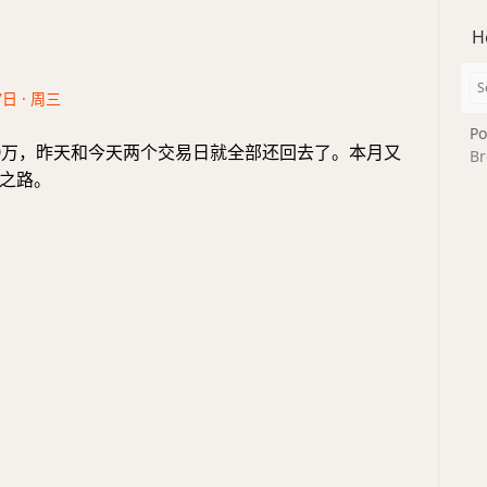
H
7日 · 周三
Po
0万，昨天和今天两个交易日就全部还回去了。本月又
Br
之路。