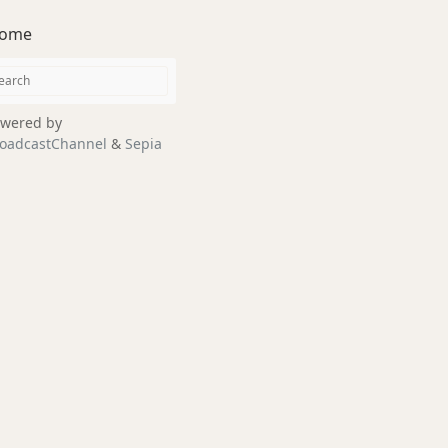
ome
wered by
oadcastChannel
&
Sepia