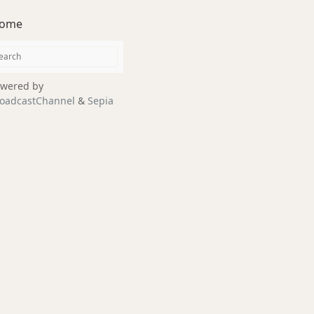
ome
wered by
oadcastChannel
&
Sepia