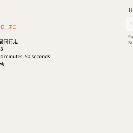
H
0日 · 周三
Po
e: 晨间行走
Br
.8
54 minutes, 50 seconds
动