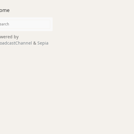
ome
wered by
oadcastChannel
&
Sepia