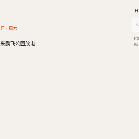
H
3日 · 周六
Po
，来鹏飞公园放电
Br