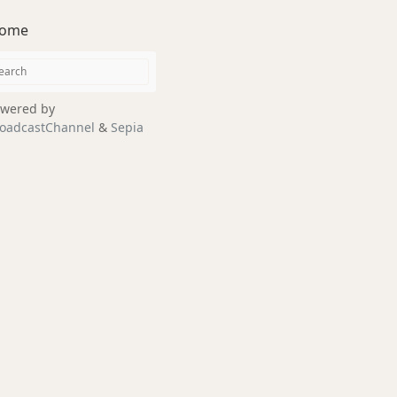
ome
wered by
oadcastChannel
&
Sepia