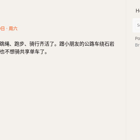
H
0日 · 周六
Po
 今天跳绳、跑步、骑行齐活了。蹭小朋友的公路车绕石岩
Br
也不想骑共享单车了。