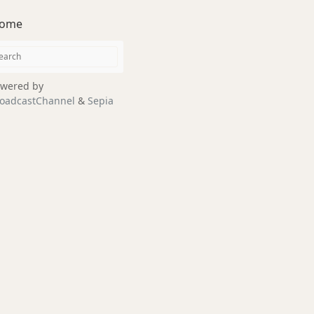
ome
wered by
oadcastChannel
&
Sepia