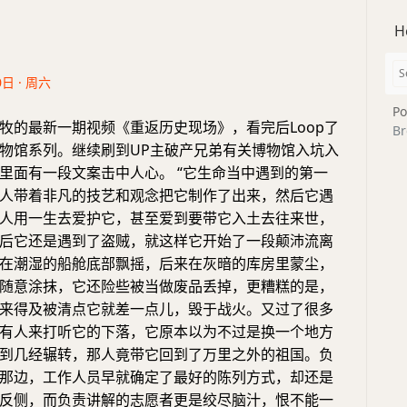
H
0日 · 周六
Po
州牧的最新一期视频《重返历史现场》，看完后Loop了
Br
物馆系列。继续刷到UP主破产兄弟有关博物馆入坑入
里面有一段文案击中人心。 “它生命当中遇到的第一
人带着非凡的技艺和观念把它制作了出来，然后它遇
人用一生去爱护它，甚至爱到要带它入土去往来世，
后它还是遇到了盗贼，就这样它开始了一段颠沛流离
在潮湿的船舱底部飘摇，后来在灰暗的库房里蒙尘，
随意涂抹，它还险些被当做废品丢掉，更糟糕的是，
来得及被清点它就差一点儿，毁于战火。又过了很多
有人来打听它的下落，它原本以为不过是换一个地方
到几经辗转，那人竟带它回到了万里之外的祖国。负
那边，工作人员早就确定了最好的陈列方式，却还是
反侧，而负责讲解的志愿者更是绞尽脑汁，恨不能一