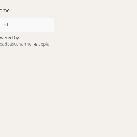
ome
wered by
oadcastChannel
&
Sepia