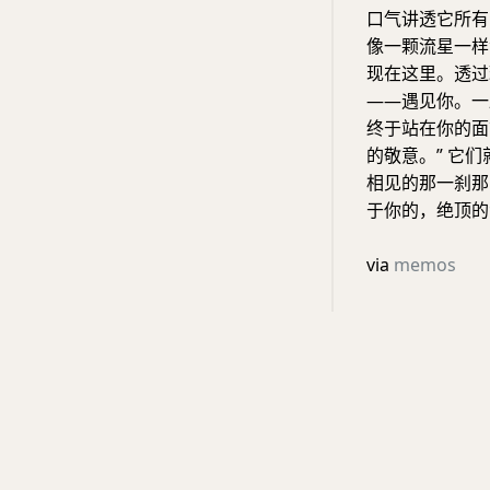
口气讲透它所有
像一颗流星一样
现在这里。透过
——遇见你。一
终于站在你的面
的敬意。” 它
相见的那一刹那
于你的，绝顶的
via
memos