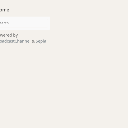
ome
wered by
oadcastChannel
&
Sepia