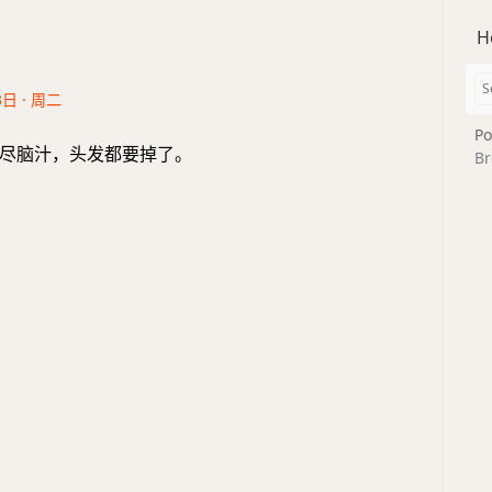
H
3日 · 周二
Po
尽脑汁，头发都要掉了。
Br