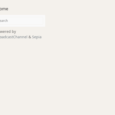
ome
wered by
oadcastChannel
&
Sepia