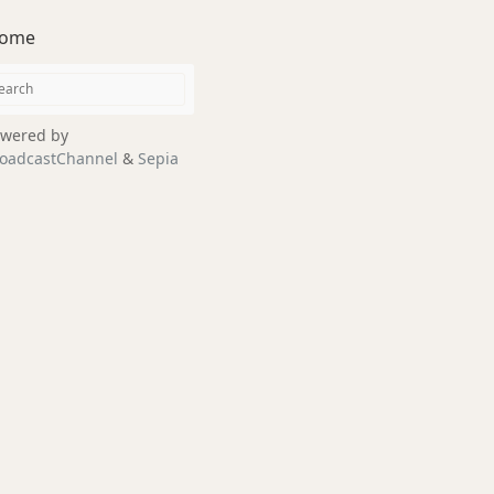
ome
wered by
oadcastChannel
&
Sepia