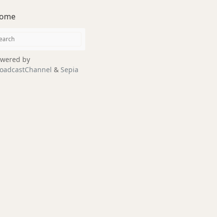
ome
wered by
oadcastChannel
&
Sepia