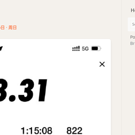
H
6日 · 周日
Po
Br