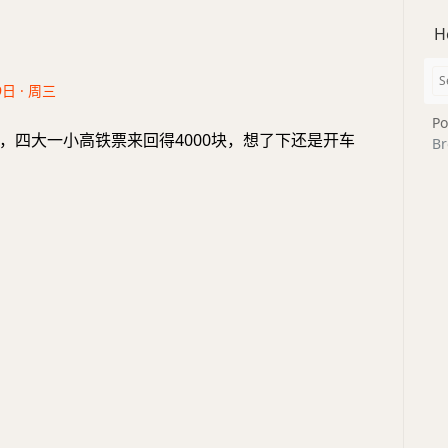
H
9日 · 周三
Po
，四大一小高铁票来回得4000块，想了下还是开车
Br