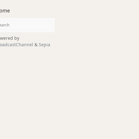
ome
wered by
oadcastChannel
&
Sepia