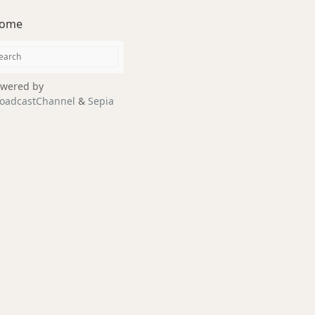
ome
wered by
oadcastChannel
&
Sepia