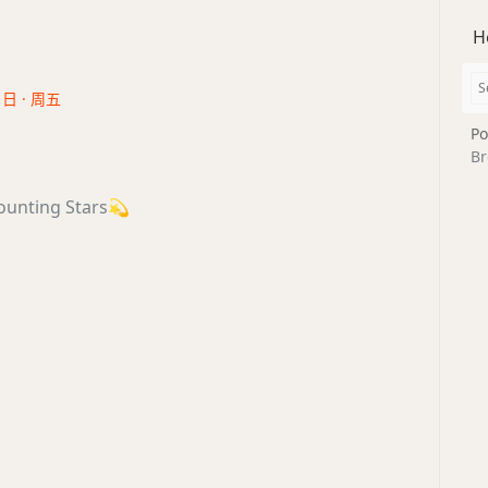
H
1日 · 周五
Po
Br
unting Stars
💫