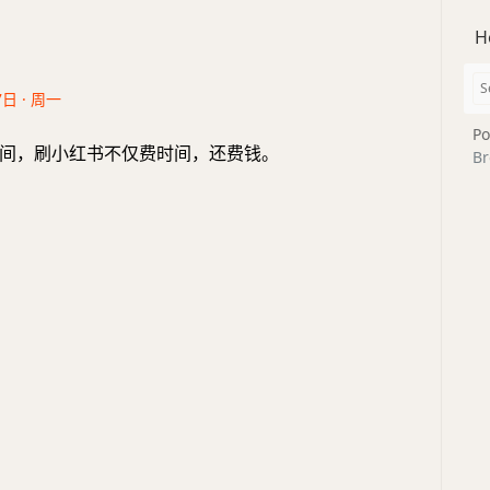
H
7日 · 周一
Po
间，刷小红书不仅费时间，还费钱。
Br