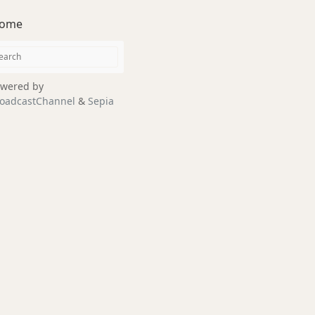
ome
wered by
oadcastChannel
&
Sepia