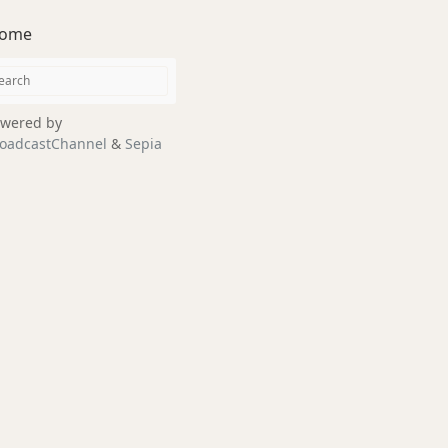
ome
wered by
oadcastChannel
&
Sepia