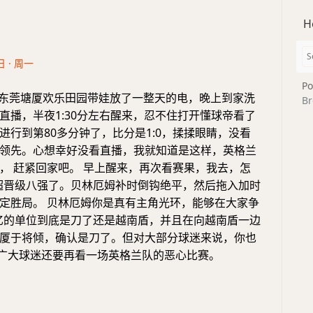
H
日 · 周一
Po
去东莞塘厦欢乐田园带娃放了一整天的电，晚上到家洗
Br
直播，半夜1:30分左右醒来，忍不住打开懂球帝看了
进行到第80多分钟了，比分是1:0，揉揉眼睛，没看
领先。心想幸好没看直播，我就知道是这样，英格兰
， 赶紧回家吧。 早上醒来，再次看赛果，我去，怎
反超晋级八强了。贝林厄姆补时倒钩绝平，然后拖入加时
定胜局。 贝林厄姆你是真有主角光环，能够在大家争
8亿的单位到底是刀了还是越南盾，并且在向越南盾一边
厦于将倾，确认是刀了。但对大部分球迷来说，你也
让广大球迷还要再看一场英格兰队的恶心比赛。