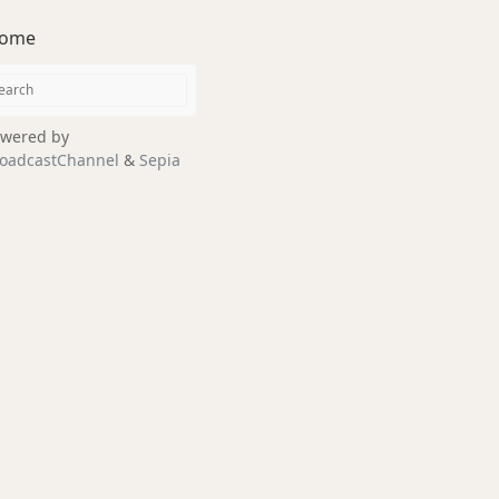
ome
wered by
oadcastChannel
&
Sepia