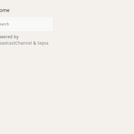
ome
wered by
oadcastChannel
&
Sepia