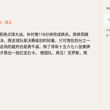
H
日 · 周五
Po
牙拒绝点球大战，补时第118分钟完成绝杀。简单而精
Br
决，两支球队是决赛级别的较量，只可惜在四分之一
这场的裁判也是真牛逼，掏了得有十五六七八张黄牌
才祭出一张红宝石卡。 德国队，再见！克罗斯，再