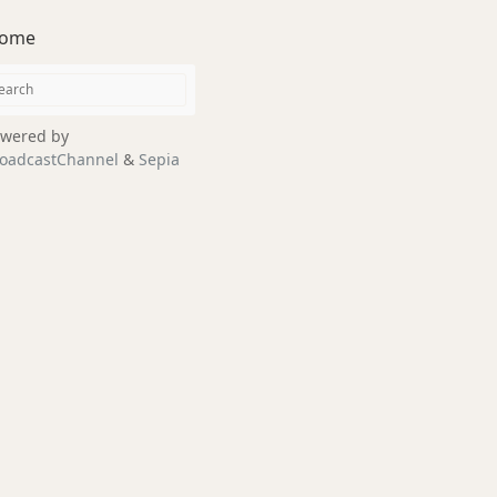
ome
wered by
oadcastChannel
&
Sepia