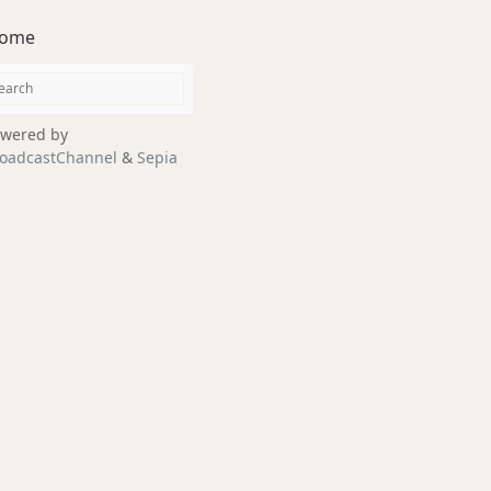
ome
wered by
oadcastChannel
&
Sepia