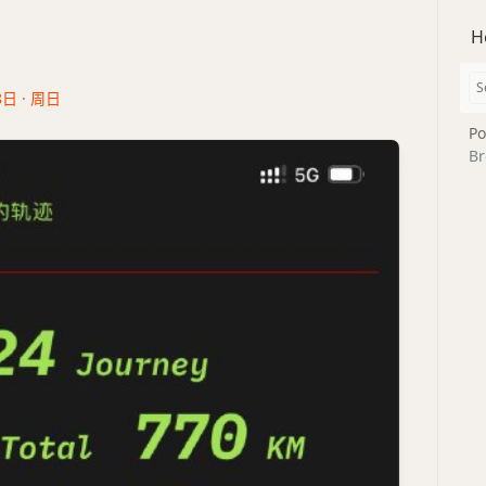
H
8日 · 周日
Po
Br