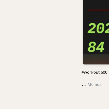
#workout 60
via
Memos