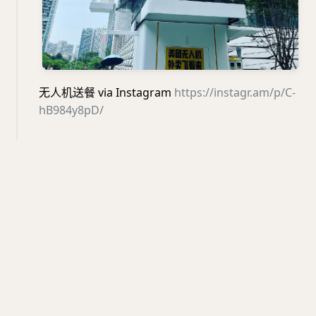
无人机送餐 via Instagram
https://instagr.am/p/C-
hB984y8pD/