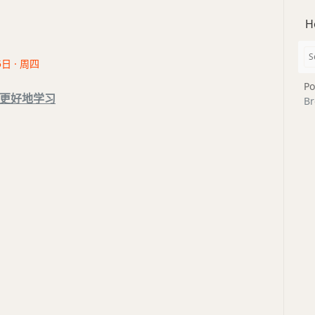
H
5日 · 周四
Po
更好地学习
Br