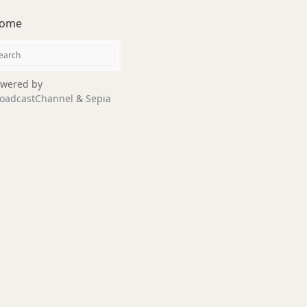
ome
wered by
oadcastChannel
&
Sepia