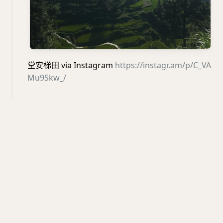
堂安梯田 via Instagram
https://instagr.am/p/C_VA
Mu9Skw_/