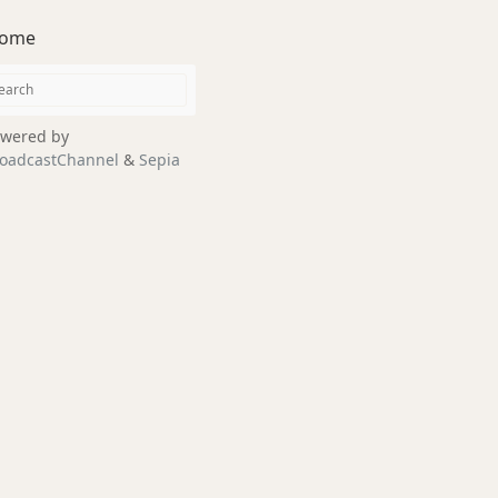
ome
wered by
oadcastChannel
&
Sepia