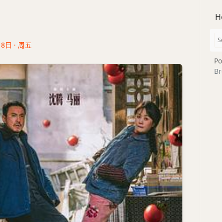
H
18日 · 周五
Po
Br