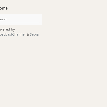
ome
wered by
oadcastChannel
&
Sepia