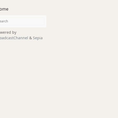
ome
wered by
oadcastChannel
&
Sepia