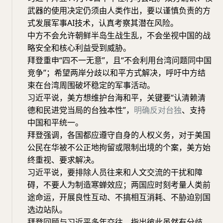
武器的使用决定仍须由人类作出，要以谨慎负责的方
式发展军事AI技术，认真考察其潜在风险。
中方不会允许朝鲜半岛生战生乱，不会坐视中国的战
略安全和核心利益受到威胁。
拜登重申“四不一无意”，且“不会利用台湾问题同中国
竞争”；希望两岸分歧以和平方式解决，呼吁中方结
束在台湾周围破坏稳定的军事活动。
习近平说，美方想维护台海和平，关键要“认清赖清
德和民进党当局的台独本性”，
明确反对台独
、支持
中国和平统一。
拜登强调，各国都应遵守自身的人权义务，对于美国
公民在华被不公正地拘留或限制出境的个案，美方始
终重视、要求解决。
习近平说，要排除人员往来和人文交流的干扰和障
碍，不要人为制造寒蝉效应；两国应时刻考量人类前
途命运，开展良性互动、不搞相互消耗、不胁迫别国
选边站队。
拜登回顾与习近平多年交往，指出彼此虽然有分歧，